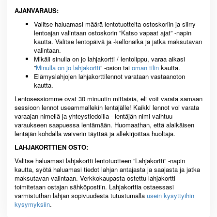
AJANVARAUS:
Valitse haluamasi määrä lentotuotteita ostoskoriin ja siirry
lentoajan valintaan ostoskorin ”Katso vapaat ajat” -napin
kautta. Valitse lentopäivä ja -kellonaika ja jatka maksutavan
valintaan.
Mikäli sinulla on jo lahjakortti / lentolippu, varaa aikasi
”
Minulla on jo lahjakortti
” -osion tai
oman tilin
kautta.
Elämyslahjojen lahjakorttilennot varataan vastaanoton
kautta.
Lentosessiomme ovat 30 minuutin mittaisia, eli voit varata samaan
sessioon lennot useammallekin lentäjälle! Kaikki lennot voi varata
varaajan nimellä ja yhteystiedoilla - lentäjän nimi vaihtuu
varaukseen saapuessa lentämään. Huomaathan, että alaikäisen
lentäjän kohdalla waiverin täyttää ja allekirjoittaa huoltaja.
LAHJAKORTTIEN OSTO:
Valitse haluamasi lahjakortti lentotuotteen ”Lahjakortti” -napin
kautta, syötä haluamasi tiedot lahjan antajasta ja saajasta ja jatka
maksutavan valintaan. Verkkokaupasta ostettu lahjakortti
toimitetaan ostajan sähköpostiin. Lahjakorttia ostaessasi
varmistuthan lahjan sopivuudesta tutustumalla
usein kysyttyihin
kysymyksiin
.