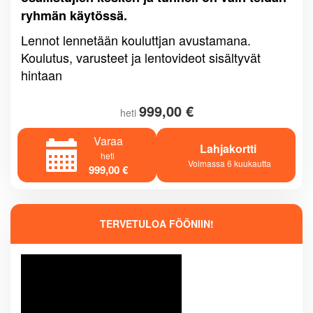
ryhmän käytössä.
LENTOVIDEOT
Lennot lennetään kouluttjan avustamana.
Koulutus, varusteet ja lentovideot sisältyvät
hintaan
999,00 €
heti
Varaa
Lahjakortti
heti
Voimassa 6 kuukautta
999,00 €
TERVETULOA FÖÖNIIN!