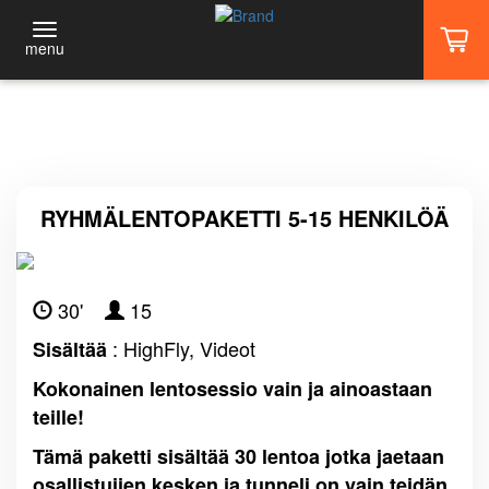
menu
TAKAISIN
HARRASTAJAT
RYHMÄLENTOPAKETTI 5-15 HENKILÖÄ
PRO-LENTÄJÄT
FLIGHT CLUB
30'
15
: HighFly, Videot
Sisältää
TUNNELIKÄMPIT
Kokonainen lentosessio vain ja ainoastaan
TAPAHTUMAT
teille!
Tämä paketti sisältää 30 lentoa jotka jaetaan
PRO-LENTÄJIEN KALENTERI
osallistujien kesken ja tunneli on vain teidän