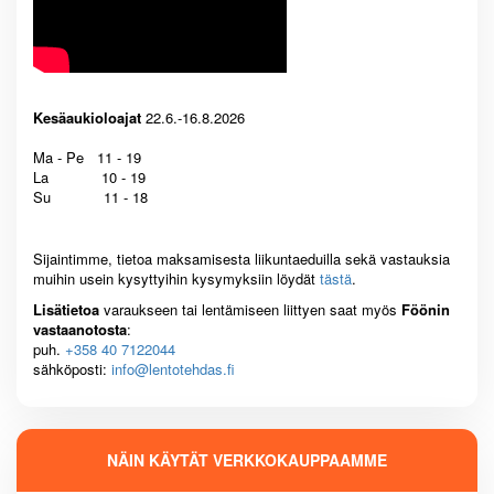
Kesäaukioloajat
22.6.-16.8.2026
Ma - Pe 11 - 19
La 10 - 19
Su 11 - 18
Sijaintimme, tietoa maksamisesta liikuntaeduilla sekä vastauksia
muihin usein kysyttyihin kysymyksiin löydät
tästä
.
Lisätietoa
varaukseen tai lentämiseen liittyen saat myös
Föönin
vastaanotosta
:
puh.
+358 40 7122044
sähköposti:
info@lentotehdas.fi
NÄIN KÄYTÄT VERKKOKAUPPAAMME